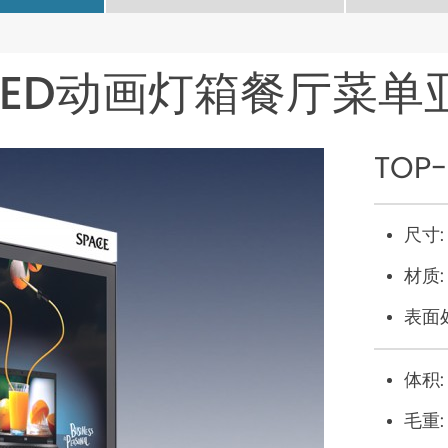
LED动画灯箱餐厅菜单
TOP-
尺寸:
材质:
表面
体积:
毛重: