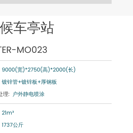
士候车亭站
TER-MO023
9000(宽)*2750(高)*2000(长)
镀锌管+镀锌板+厚钢板
处理:
户外静电喷涂
21m³
1737公斤